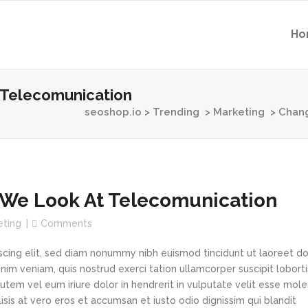
Ho
 Telecomunication
seoshop.io
>
Trending
>
Marketing
>
Chang
We Look At Telecomunication
eting
Comments
scing elit, sed diam nonummy nibh euismod tincidunt ut laoreet d
im veniam, quis nostrud exerci tation ullamcorper suscipit loborti
tem vel eum iriure dolor in hendrerit in vulputate velit esse mole
lisis at vero eros et accumsan et iusto odio dignissim qui blandit