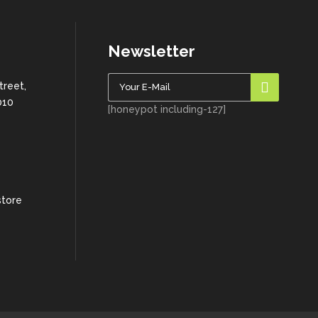
Newsletter
treet,
010
[honeypot including-127]
store