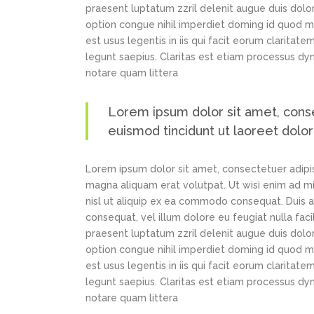
praesent luptatum zzril delenit augue duis dolor
option congue nihil imperdiet doming id quod m
est usus legentis in iis qui facit eorum claritat
legunt saepius. Claritas est etiam processus d
notare quam littera
Lorem ipsum dolor sit amet, cons
euismod tincidunt ut laoreet dolo
Lorem ipsum dolor sit amet, consectetuer adipi
magna aliquam erat volutpat. Ut wisi enim ad min
nisl ut aliquip ex ea commodo consequat. Duis au
consequat, vel illum dolore eu feugiat nulla faci
praesent luptatum zzril delenit augue duis dolor
option congue nihil imperdiet doming id quod m
est usus legentis in iis qui facit eorum claritat
legunt saepius. Claritas est etiam processus d
notare quam littera