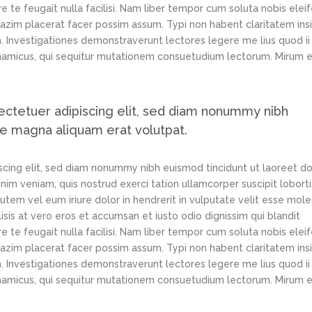
e te feugait nulla facilisi. Nam liber tempor cum soluta nobis elei
azim placerat facer possim assum. Typi non habent claritatem ins
em. Investigationes demonstraverunt lectores legere me lius quod ii
ynamicus, qui sequitur mutationem consuetudium lectorum. Mirum e
ectetuer adipiscing elit, sed diam nonummy nibh
re magna aliquam erat volutpat.
scing elit, sed diam nonummy nibh euismod tincidunt ut laoreet d
im veniam, quis nostrud exerci tation ullamcorper suscipit loborti
tem vel eum iriure dolor in hendrerit in vulputate velit esse mole
lisis at vero eros et accumsan et iusto odio dignissim qui blandit
e te feugait nulla facilisi. Nam liber tempor cum soluta nobis elei
azim placerat facer possim assum. Typi non habent claritatem ins
em. Investigationes demonstraverunt lectores legere me lius quod ii
ynamicus, qui sequitur mutationem consuetudium lectorum. Mirum e