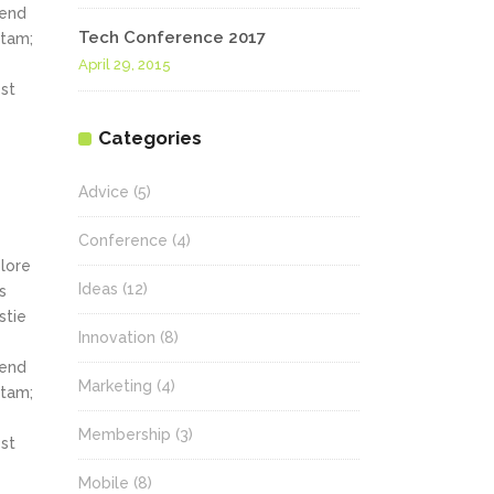
fend
Tech Conference 2017
itam;
April 29, 2015
st
Categories
Advice
(5)
Conference
(4)
olore
Ideas
(12)
s
stie
Innovation
(8)
fend
Marketing
(4)
itam;
Membership
(3)
st
Mobile
(8)