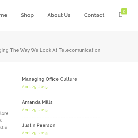
0
me
Shop
About Us
Contact
ing The Way We Look At Telecomunication
Managing Office Culture
April 29, 2015
Amanda Mills
April 29, 2015
olore
s
Justin Pearson
stie
April 29, 2015